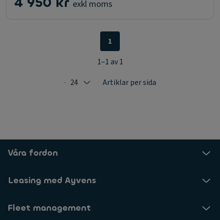
4 950 kr
exkl moms
1
1–1 av 1
24
Artiklar per sida
Selected: 24
Våra fordon
Leasing med Ayvens
Fleet management