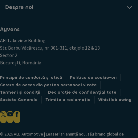
Despre noi
Ayvens
AFI Lakeview Building
Str. Barbu Văcărescu, nr. 301-311, etajele 12 & 13
Sector 2
București, România
Principii de conduită și etică
Politica de cookie-uri
Cerere de acces din partea persoanei vizate
Termeni și condiții
Declarație de confidențialitate
Societe Generale
Trimite o reclamație
Whistleblowing
© 2026 ALD Automotive | LeasePlan anunță noul său brand global de