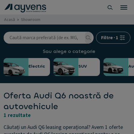
Acasă
Showroom
Filtre
·
1
Sau alege o categorie
Electric
SUV
A
Oferta Audi Q6 noastră de
autovehicule
1 rezultate
Căutați un Audi Q6 leasing operațional? Avem 1 oferte