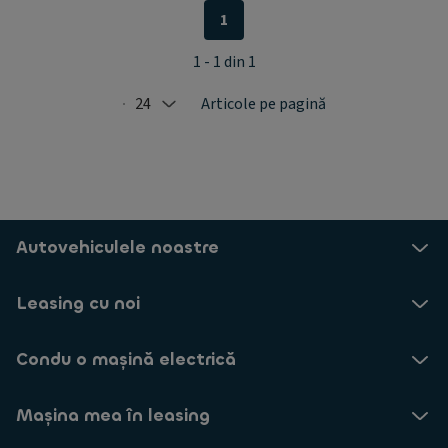
1
1 - 1 din 1
24
Articole pe pagină
Selected: 24
Autovehiculele noastre
Leasing cu noi
Condu o mașină electrică
Mașina mea în leasing