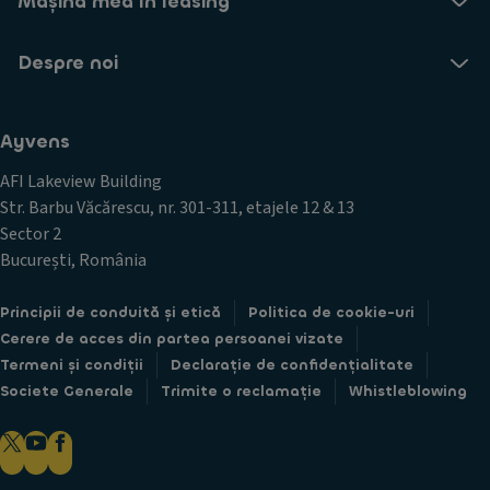
Mașina mea în leasing
Despre noi
Ayvens
AFI Lakeview Building
Str. Barbu Văcărescu, nr. 301-311, etajele 12 & 13
Sector 2
București, România
Principii de conduită și etică
Politica de cookie-uri
Cerere de acces din partea persoanei vizate
Termeni și condiții
Declarație de confidențialitate
Societe Generale
Trimite o reclamație
Whistleblowing