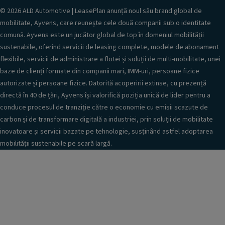
© 2026 ALD Automotive | LeasePlan anunță noul său brand global de
mobilitate, Ayvens, care reunește cele două companii sub o identitate
comună. Ayvens este un jucător global de top în domeniul mobilității
sustenabile, oferind servicii de leasing complete, modele de abonament
flexibile, servicii de administrare a flotei și soluții de multi-mobilitate, unei
baze de clienți formate din companii mari, IMM-uri, persoane fizice
autorizate și persoane fizice. Datorită acoperirii extinse, cu prezență
directă în 40 de țări, Ayvens își valorifică poziția unică de lider pentru a
conduce procesul de tranziție către o economie cu emisii scazute de
carbon și de transformare digitală a industriei, prin soluții de mobilitate
inovatoare și servicii bazate pe tehnologie, susținând astfel adoptarea
mobilității sustenabile pe scară largă.