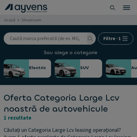
Acasă
Showroom
Filtre
·
1
Sau alege o categorie
Electric
SUV
A
Oferta Categoria Large Lcv
noastră de autovehicule
1 rezultate
Căutați un Categoria Large Lcv leasing operațional?