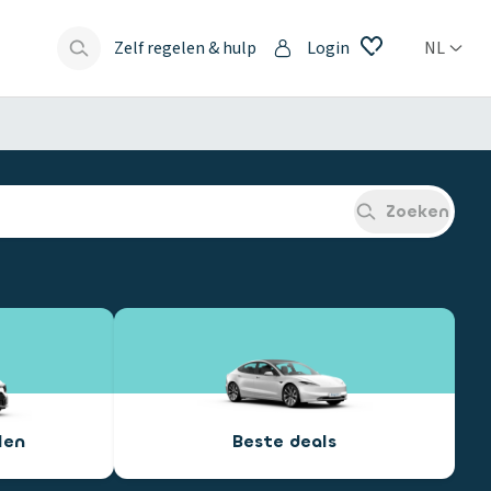
Zelf regelen & hulp
Login
NL
s
Zoeken
len
Beste deals