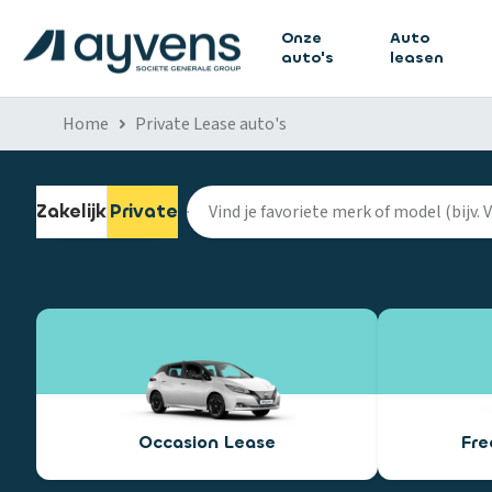
Onze
Auto
auto's
leasen
Home
Private Lease auto's
Zakelijk
Private
Occasion Lease
Fr