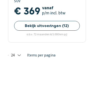
SUV
€ 369
vanaf
p/m
incl. btw
Bekijk uitvoeringen
(
12
)
o.b.v. 72 maanden & 5.000 km p/j
24
Items per pagina
Selected: 24