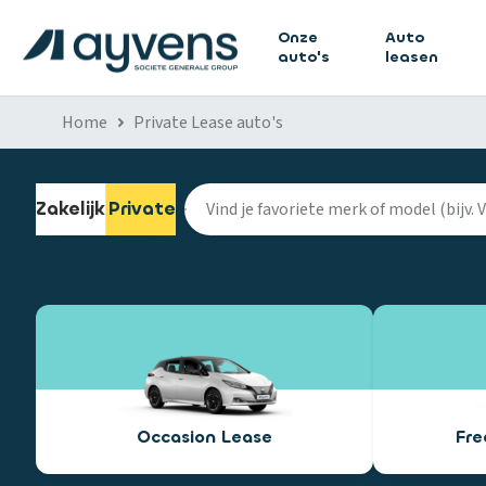
Onze
Auto
auto's
leasen
Home
Private Lease auto's
Zakelijk
Private
Occasion Lease
Fr