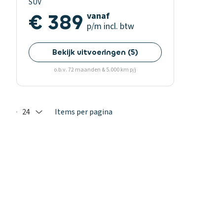
SUV
€ 389
vanaf
p/m
incl. btw
Bekijk uitvoeringen
(
5
)
o.b.v. 72 maanden & 5.000 km p/j
24
Items per pagina
Selected: 24