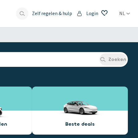
Zelf regelen & hulp
Login
NL
s
Zoeken
len
Beste deals