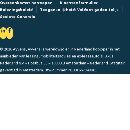
Overeenkomst herroepen
Klachtenformulier
Beloningsbeleid
Toegankelijkheid: Voldoet gedeeltelijk
Societe Generale
© 2026 Ayvens, Ayvens is wereldwijd en in Nederland koploper in het
aanbieden van leasing, mobiliteitsadvies en ex-leaseauto’s | Axus
Nederland N.V. – Postbus 55 – 1000 AB Amsterdam – Nederland. Statutair
gevestigd in Amsterdam. Btw-nummer: NL001667348B01