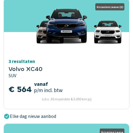
Occasion Lease
(3)
3 resultaten
Volvo XC40
SUV
vanaf
€ 564
p/m
incl. btw
o.b.v. 36 maanden & 5.000 km p/j
Elke dag nieuw aanbod
Occasion Lease