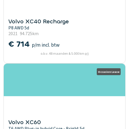
Volvo XC40 Recharge
P8 AWD 5d
2021
94.725km
€ 714
p/m
incl. btw
o.b.v. 48 maanden & 5.000 km p/j
Occasion Lease
Volvo XC60
T6 AWD Plug-in hybrid Core - Bright 5d