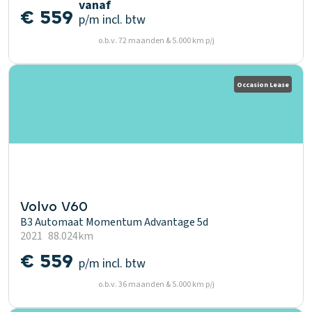
vanaf
€ 559
p/m
incl. btw
o.b.v. 72 maanden & 5.000 km p/j
Occasion Lease
Volvo V60
B3 Automaat Momentum Advantage 5d
2021
88.024km
€ 559
p/m
incl. btw
o.b.v. 36 maanden & 5.000 km p/j