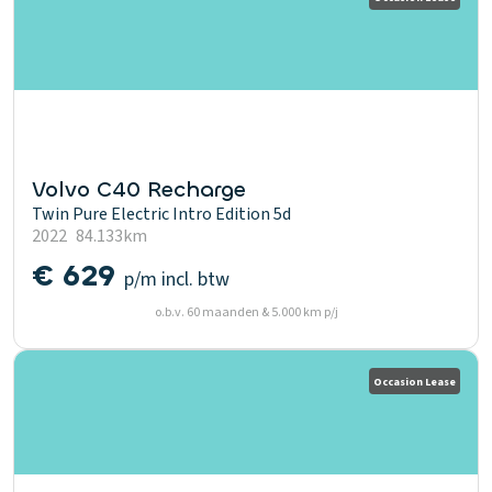
Volvo C40 Recharge
Twin Pure Electric Intro Edition 5d
2022
84.133km
€ 629
p/m
incl. btw
o.b.v. 60 maanden & 5.000 km p/j
Occasion Lease