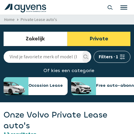
Home
Private Lease auto's
Zakelijk
Private
Filters
·
1
Of kies een categorie
Occasion Lease
Free auto-abon
Onze Volvo Private Lease
auto's