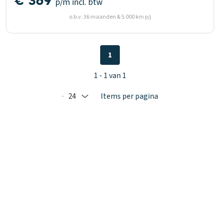
€ 369
p/m
incl. btw
o.b.v. 36 maanden & 5.000 km p/j
1
1 - 1 van 1
24
Items per pagina
Selected: 24