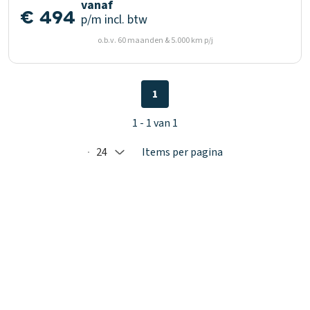
vanaf
€ 494
p/m
incl. btw
o.b.v. 60 maanden & 5.000 km p/j
1
1 - 1 van 1
24
Items per pagina
Selected: 24