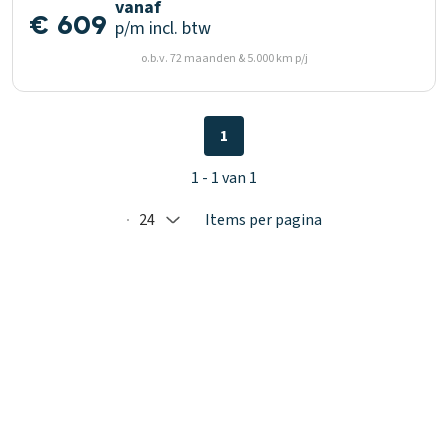
vanaf
€ 609
p/m
incl. btw
o.b.v. 72 maanden & 5.000 km p/j
1
1 - 1 van 1
24
Items per pagina
Selected: 24