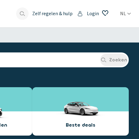
Zelf regelen & hulp
Login
NL
s
Zoeken
len
Beste deals