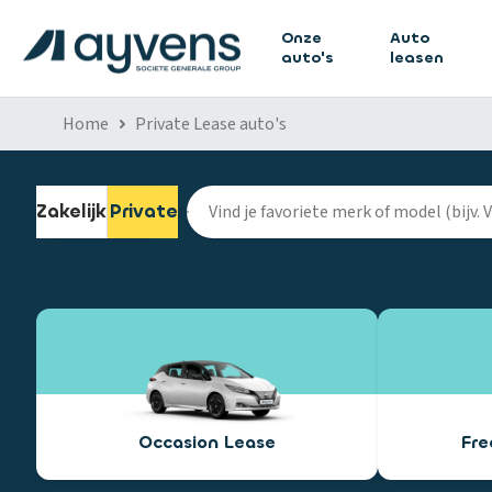
Onze
Auto
auto's
leasen
Home
Private Lease auto's
Zakelijk
Private
Occasion Lease
Fr