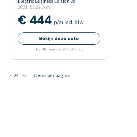
Electric Business Edition 3d
2021
51.091km
€ 444
p/m
incl. btw
Bekijk deze auto
o.b.v. 48 maanden & 5.000 km p/j
24
Items per pagina
Selected: 24