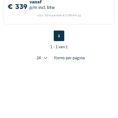
vanaf
€ 339
p/m
incl. btw
o.b.v. 60 maanden & 5.000 km p/j
1
1 - 1 van 1
24
Items per pagina
Selected: 24