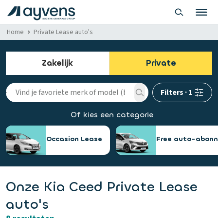
Home
Private Lease auto's
Zakelijk
Private
Filters
·
1
Of kies een categorie
Occasion Lease
Free auto-abon
Onze Kia Ceed Private Lease
auto's