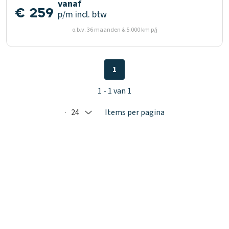
vanaf
€ 259
p/m
incl. btw
o.b.v. 36 maanden & 5.000 km p/j
1
1 - 1 van 1
24
Items per pagina
Selected: 24