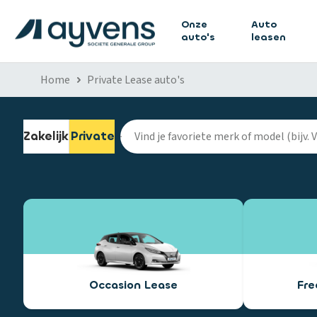
Onze
Auto
auto's
leasen
Home
Private Lease auto's
Zakelijk
Private
Occasion Lease
Fr