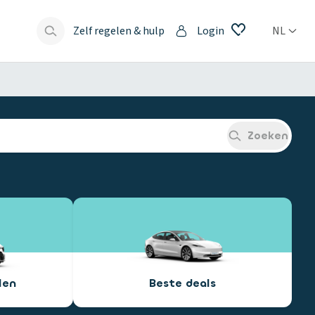
Zelf regelen & hulp
Login
NL
s
Zoeken
len
Beste deals