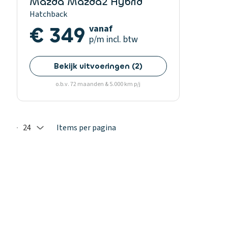
Mazda Mazda2 Hybrid
Hatchback
€ 349
vanaf
p/m
incl. btw
Bekijk uitvoeringen
(
2
)
o.b.v. 72 maanden & 5.000 km p/j
24
Items per pagina
Selected: 24