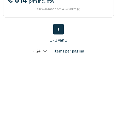
€ 614
p/m
incl. btw
o.b.v. 36 maanden & 5.000 km p/j
1
1 - 1 van 1
24
Items per pagina
Selected: 24