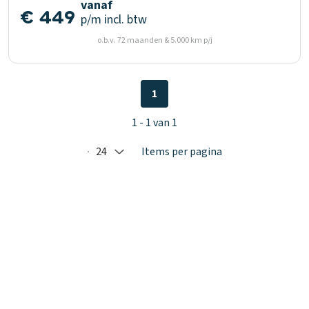
vanaf
€ 449
p/m
incl. btw
o.b.v. 72 maanden & 5.000 km p/j
1
1 - 1 van 1
24
Items per pagina
Selected: 24