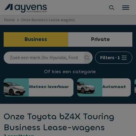
Home
Onze Business Lease wagens
Business
Private
Filters
·
1
Of kies een categorie
Meteen leverbaar
Automaat
Onze Toyota bZ4X Touring
Business Lease-wagens