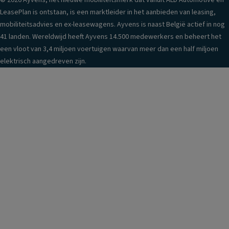
© 2026 Ayvens, het nieuwe mobiliteitsmerk dat vanuit ALD Automotive en
LeasePlan is ontstaan, is een marktleider in het aanbieden van leasing,
mobiliteitsadvies en ex-leasewagens. Ayvens is naast België actief in nog
41 landen. Wereldwijd heeft Ayvens 14.500 medewerkers en beheert het
een vloot van 3,4 miljoen voertuigen waarvan meer dan een half miljoen
elektrisch aangedreven zijn.