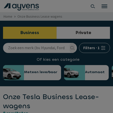
Home
Onze Business Lease wagens
Business
Private
Filters
·
1
Of kies een categorie
Meteen leverbaar
Automaat
Onze Tesla Business Lease-
wagens