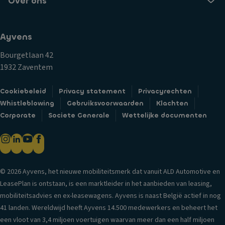
Over ons
Ayvens
Bourgetlaan 42
1932 Zaventem
Cookiebeleid
Privacy statement
Privacyrechten
Whistleblowing
Gebruiksvoorwaarden
Klachten
Corporate
Societe Generale
Wettelijke documenten
© 2026 Ayvens, het nieuwe mobiliteitsmerk dat vanuit ALD Automotive en
LeasePlan is ontstaan, is een marktleider in het aanbieden van leasing,
mobiliteitsadvies en ex-leasewagens. Ayvens is naast België actief in nog
41 landen. Wereldwijd heeft Ayvens 14.500 medewerkers en beheert het
een vloot van 3,4 miljoen voertuigen waarvan meer dan een half miljoen