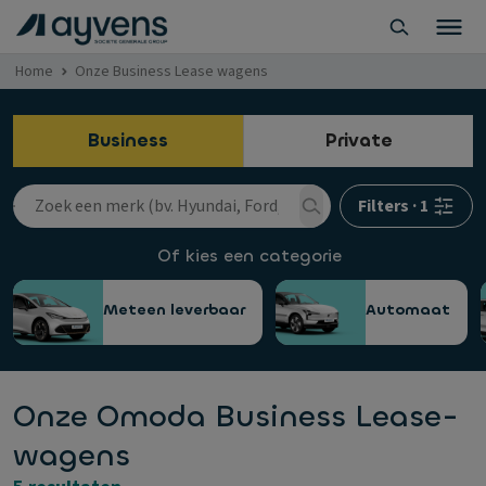
Home
Onze Business Lease wagens
Business
Private
Filters
·
1
Of kies een categorie
Meteen leverbaar
Automaat
Onze Omoda Business Lease-
wagens