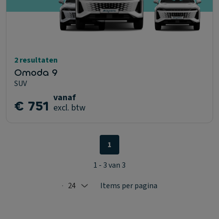
2 resultaten
Omoda 9
SUV
vanaf
€ 751
excl. btw
1
1 - 3 van 3
24
Items per pagina
Selected: 24