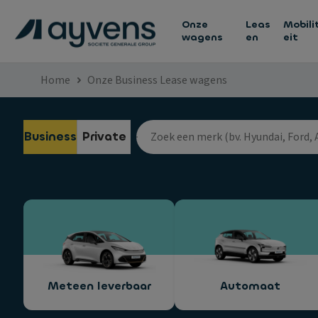
Onze
Leas
Mobili
wagens
en
eit
Home
Onze Business Lease wagens
Business
Private
Meteen leverbaar
Automaat