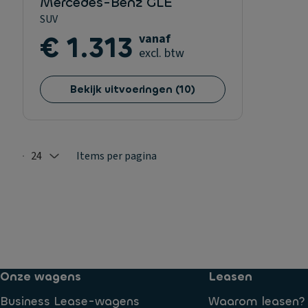
Mercedes-Benz GLE
SUV
€ 1.313
vanaf
excl. btw
Bekijk uitvoeringen
(
10
)
24
Items per pagina
Selected: 24
Onze wagens
Leasen
Business Lease-wagens
Waarom leasen?