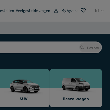
estellen
Veelgestelde vragen
My Ayvens
NL
Zoeken
SUV
Bestelwagen