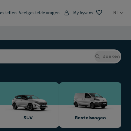
estellen
Veelgestelde vragen
My Ayvens
NL
Zoeken
SUV
Bestelwagen