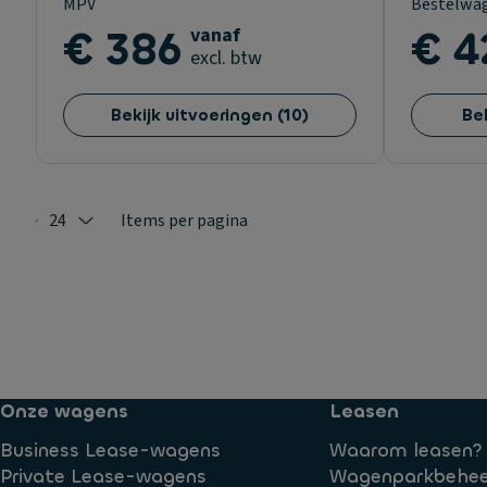
MPV
Bestelwa
€ 386
vanaf
€ 4
excl. btw
Bekijk uitvoeringen
(
10
)
Be
24
Items per pagina
Selected: 24
Onze wagens
Leasen
Business Lease-wagens
Waarom leasen?
Private Lease-wagens
Wagenparkbehee