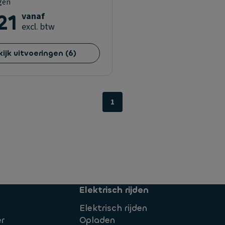
gen
21
vanaf
excl. btw
kijk uitvoeringen
(
6
)
1
Elektrisch rijden
Elektrisch rijden
r
Opladen