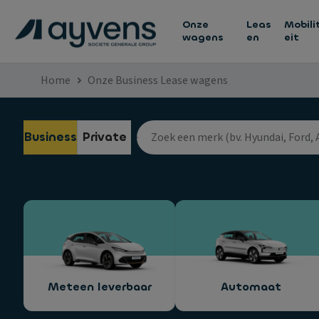
Onze
Leas
Mobili
wagens
en
eit
Home
Onze Business Lease wagens
Business
Private
Meteen leverbaar
Automaat