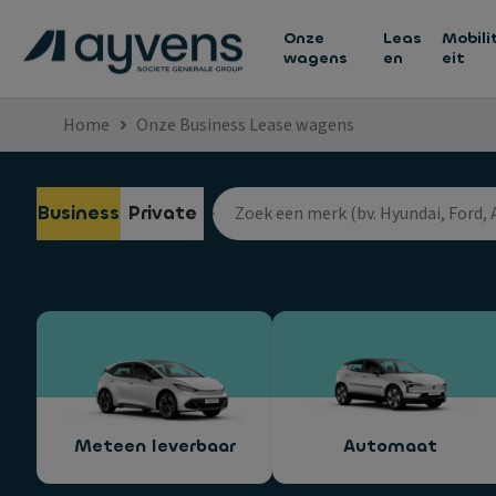
Onze
Leas
Mobili
wagens
en
eit
Home
Onze Business Lease wagens
Business
Private
Meteen leverbaar
Automaat