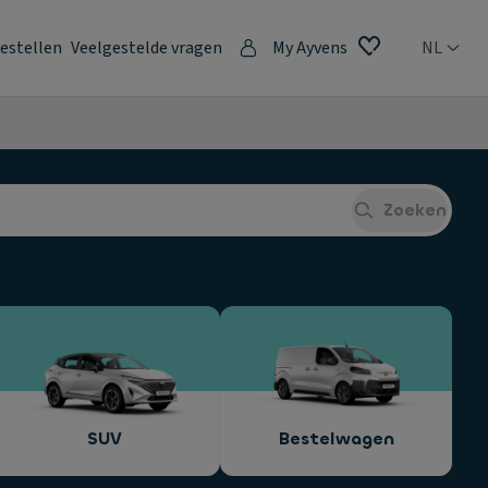
estellen
Veelgestelde vragen
My Ayvens
NL
Zoeken
SUV
Bestelwagen