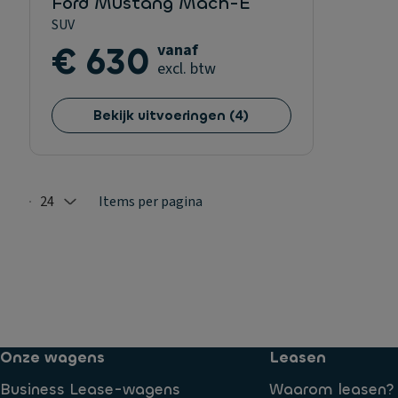
Ford Mustang Mach-E
SUV
€ 630
vanaf
excl. btw
Bekijk uitvoeringen
(
4
)
24
Items per pagina
Selected: 24
Onze wagens
Leasen
Business Lease-wagens
Waarom leasen?