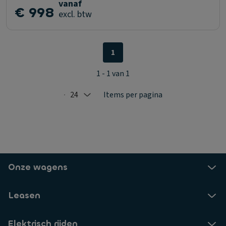
vanaf
€ 998
excl. btw
1
1 - 1 van 1
24
Items per pagina
Selected: 24
Onze wagens
Leasen
Elektrisch rijden