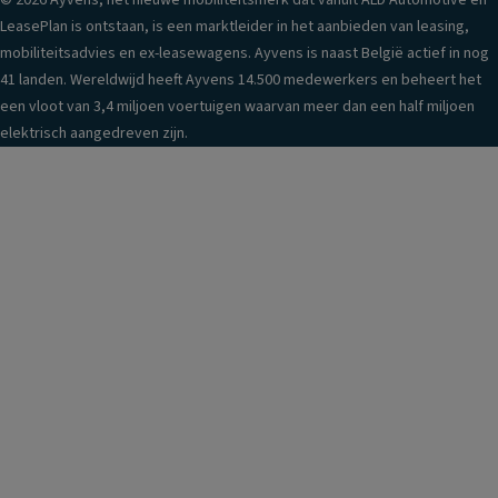
© 2026 Ayvens, het nieuwe mobiliteitsmerk dat vanuit ALD Automotive en
LeasePlan is ontstaan, is een marktleider in het aanbieden van leasing,
mobiliteitsadvies en ex-leasewagens. Ayvens is naast België actief in nog
41 landen. Wereldwijd heeft Ayvens 14.500 medewerkers en beheert het
een vloot van 3,4 miljoen voertuigen waarvan meer dan een half miljoen
elektrisch aangedreven zijn.