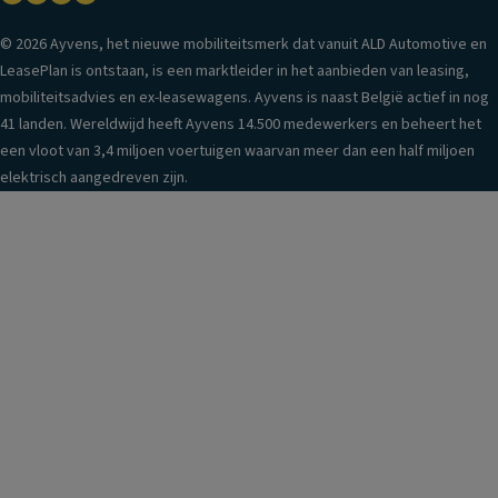
© 2026 Ayvens, het nieuwe mobiliteitsmerk dat vanuit ALD Automotive en
LeasePlan is ontstaan, is een marktleider in het aanbieden van leasing,
mobiliteitsadvies en ex-leasewagens. Ayvens is naast België actief in nog
41 landen. Wereldwijd heeft Ayvens 14.500 medewerkers en beheert het
een vloot van 3,4 miljoen voertuigen waarvan meer dan een half miljoen
elektrisch aangedreven zijn.