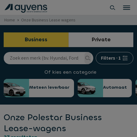
Home
Onze Business Lease wagens
Business
Private
Filters
·
1
Of kies een categorie
Meteen leverbaar
Automaat
Onze Polestar Business
Lease-wagens