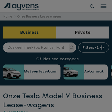
Home
Onze Business Lease wagens
Business
Private
Filters
·
1
Of kies een categorie
Meteen leverbaar
Automaat
Onze Tesla Model Y Business
Lease-wagens