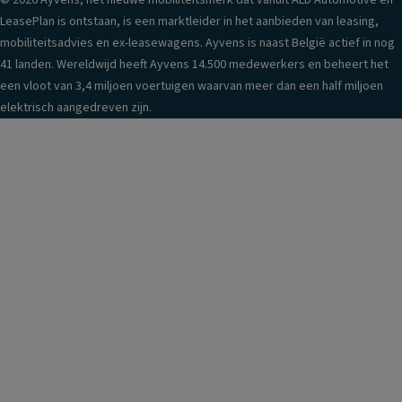
© 2026 Ayvens, het nieuwe mobiliteitsmerk dat vanuit ALD Automotive en
LeasePlan is ontstaan, is een marktleider in het aanbieden van leasing,
mobiliteitsadvies en ex-leasewagens. Ayvens is naast België actief in nog
41 landen. Wereldwijd heeft Ayvens 14.500 medewerkers en beheert het
een vloot van 3,4 miljoen voertuigen waarvan meer dan een half miljoen
elektrisch aangedreven zijn.