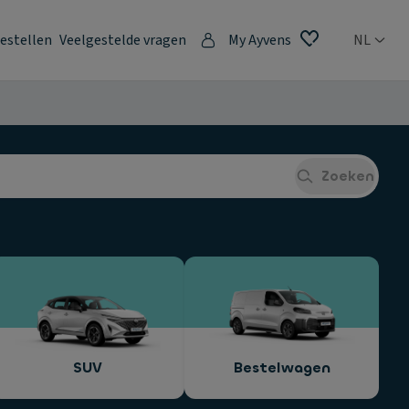
estellen
Veelgestelde vragen
My Ayvens
NL
Zoeken
SUV
Bestelwagen