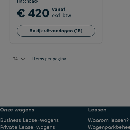
Hatchback
€ 420
vanaf
excl. btw
Bekijk uitvoeringen
(
18
)
24
Items per pagina
Selected: 24
Onze wagens
Leasen
Business Lease-wagens
Waarom leasen?
Private Lease-wagens
Wagenparkbehee