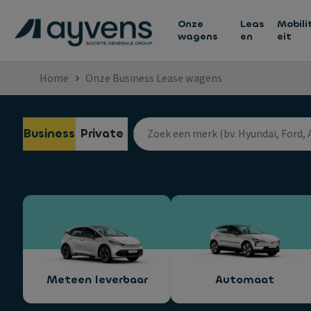
Onze
Leas
Mobili
wagens
en
eit
Home
Onze Business Lease wagens
Business
Private
Meteen leverbaar
Automaat