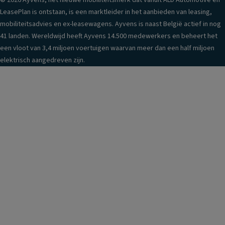
© 2026 Ayvens, het nieuwe mobiliteitsmerk dat vanuit ALD Automotive en
LeasePlan is ontstaan, is een marktleider in het aanbieden van leasing,
mobiliteitsadvies en ex-leasewagens. Ayvens is naast België actief in nog
41 landen. Wereldwijd heeft Ayvens 14.500 medewerkers en beheert het
een vloot van 3,4 miljoen voertuigen waarvan meer dan een half miljoen
elektrisch aangedreven zijn.