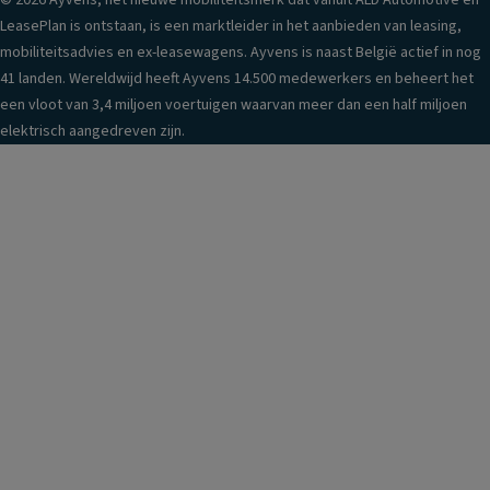
© 2026 Ayvens, het nieuwe mobiliteitsmerk dat vanuit ALD Automotive en
LeasePlan is ontstaan, is een marktleider in het aanbieden van leasing,
mobiliteitsadvies en ex-leasewagens. Ayvens is naast België actief in nog
41 landen. Wereldwijd heeft Ayvens 14.500 medewerkers en beheert het
een vloot van 3,4 miljoen voertuigen waarvan meer dan een half miljoen
elektrisch aangedreven zijn.