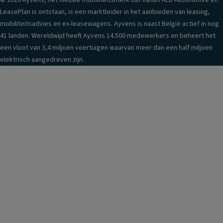
© 2026 Ayvens, het nieuwe mobiliteitsmerk dat vanuit ALD Automotive en
LeasePlan is ontstaan, is een marktleider in het aanbieden van leasing,
mobiliteitsadvies en ex-leasewagens. Ayvens is naast België actief in nog
41 landen. Wereldwijd heeft Ayvens 14.500 medewerkers en beheert het
een vloot van 3,4 miljoen voertuigen waarvan meer dan een half miljoen
elektrisch aangedreven zijn.