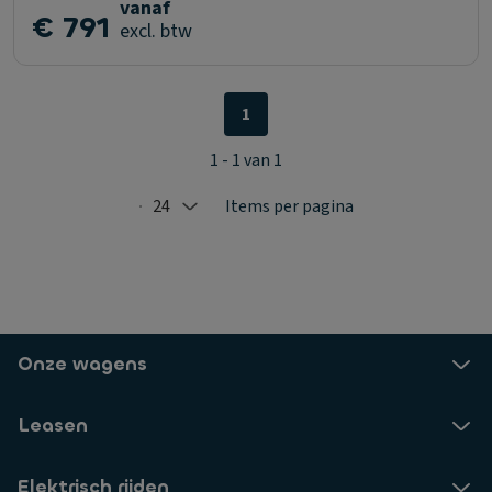
vanaf
€ 791
excl. btw
1
1 - 1 van 1
24
Items per pagina
Selected: 24
Onze wagens
Leasen
Elektrisch rijden