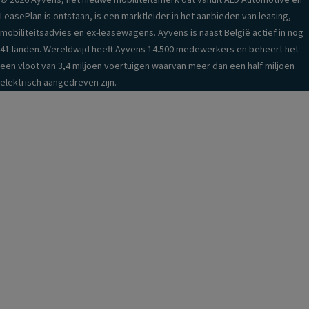
© 2026 Ayvens, het nieuwe mobiliteitsmerk dat vanuit ALD Automotive en
LeasePlan is ontstaan, is een marktleider in het aanbieden van leasing,
mobiliteitsadvies en ex-leasewagens. Ayvens is naast België actief in nog
41 landen. Wereldwijd heeft Ayvens 14.500 medewerkers en beheert het
een vloot van 3,4 miljoen voertuigen waarvan meer dan een half miljoen
elektrisch aangedreven zijn.