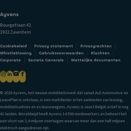
Ayvens
Bourgetlaan 42
1932 Zaventem
Cookiebeleid
Privacy statement
Privacyrechten
Whistleblowing
Gebruiksvoorwaarden
Klachten
Corporate
Societe Generale
Wettelijke documenten
© 2026 Ayvens, het nieuwe mobiliteitsmerk dat vanuit ALD Automotive en
LeasePlan is ontstaan, is een marktleider in het aanbieden van leasing,
mobiliteitsadvies en ex-leasewagens. Ayvens is naast België actief in nog
41 landen. Wereldwijd heeft Ayvens 14.500 medewerkers en beheert het
een vloot van 3,4 miljoen voertuigen waarvan meer dan een half miljoen
elektrisch aangedreven zijn.