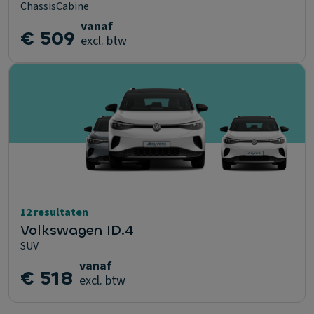
ChassisCabine
vanaf
€ 509
excl. btw
12 resultaten
Volkswagen ID.4
SUV
vanaf
€ 518
excl. btw