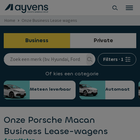
Home
Onze Business Lease wagens
Business
Private
Filters
·
1
Of kies een categorie
Meteen leverbaar
Automaat
Onze Porsche Macan
Business Lease-wagens