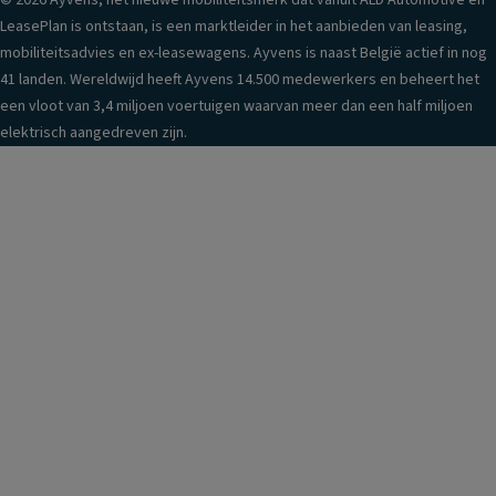
© 2026 Ayvens, het nieuwe mobiliteitsmerk dat vanuit ALD Automotive en
LeasePlan is ontstaan, is een marktleider in het aanbieden van leasing,
mobiliteitsadvies en ex-leasewagens. Ayvens is naast België actief in nog
41 landen. Wereldwijd heeft Ayvens 14.500 medewerkers en beheert het
een vloot van 3,4 miljoen voertuigen waarvan meer dan een half miljoen
elektrisch aangedreven zijn.