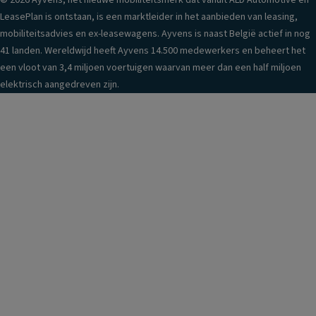
© 2026 Ayvens, het nieuwe mobiliteitsmerk dat vanuit ALD Automotive en
LeasePlan is ontstaan, is een marktleider in het aanbieden van leasing,
mobiliteitsadvies en ex-leasewagens. Ayvens is naast België actief in nog
41 landen. Wereldwijd heeft Ayvens 14.500 medewerkers en beheert het
een vloot van 3,4 miljoen voertuigen waarvan meer dan een half miljoen
elektrisch aangedreven zijn.