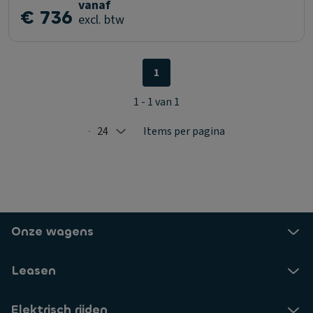
vanaf
€ 736
excl. btw
1
1 - 1 van 1
24
Items per pagina
Selected: 24
Onze wagens
Leasen
Elektrisch rijden