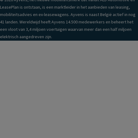
© 2026 Ayvens, het nieuwe mobiliteitsmerk dat vanuit ALD Automotive en
LeasePlan is ontstaan, is een marktleider in het aanbieden van leasing,
mobiliteitsadvies en ex-leasewagens. Ayvens is naast België actief in nog
41 landen. Wereldwijd heeft Ayvens 14.500 medewerkers en beheert het
een vloot van 3,4 miljoen voertuigen waarvan meer dan een half miljoen
elektrisch aangedreven zijn.