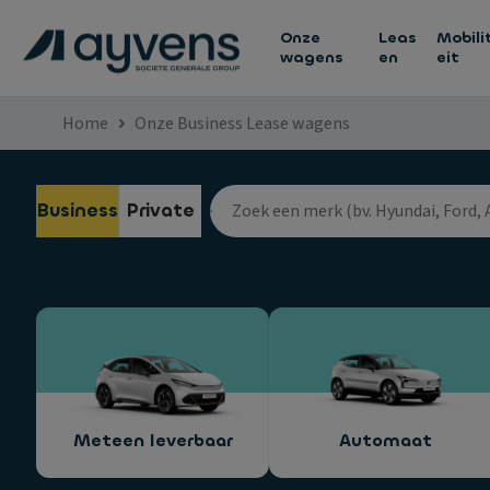
Onze
Leas
Mobili
wagens
en
eit
Home
Onze Business Lease wagens
Business
Private
Meteen leverbaar
Automaat