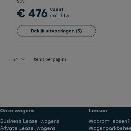
SUV
€ 476
vanaf
excl. btw
Bekijk uitvoeringen
(
3
)
24
Items per pagina
Selected: 24
Onze wagens
Leasen
Business Lease-wagens
Waarom leasen?
Private Lease-wagens
Wagenparkbehee