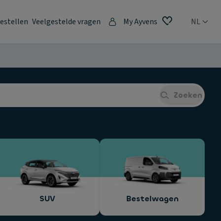
estellen
Veelgestelde vragen
My Ayvens
NL
Zoeken
SUV
Bestelwagen