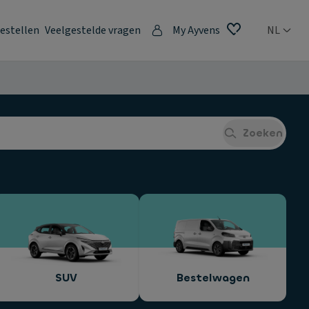
estellen
Veelgestelde vragen
My Ayvens
NL
Zoeken
SUV
Bestelwagen