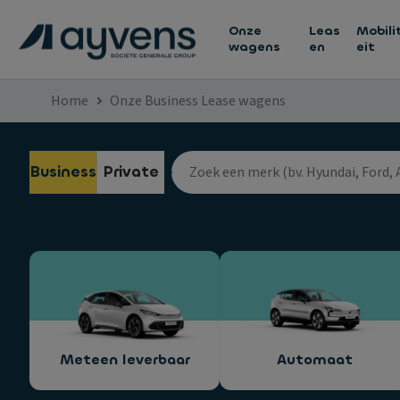
Onze
Leas
Mobili
wagens
en
eit
Home
Onze Business Lease wagens
Business
Private
Meteen leverbaar
Automaat