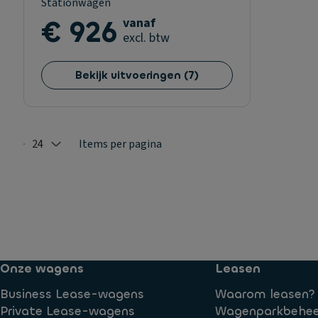
Stationwagen
€ 926
vanaf
excl. btw
Bekijk uitvoeringen
(
7
)
24
Items per pagina
Selected: 24
Onze wagens
Leasen
Business Lease-wagens
Waarom leasen?
Private Lease-wagens
Wagenparkbehee