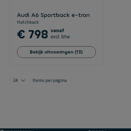
Audi A6 Sportback e-tron
Hatchback
€ 798
vanaf
excl. btw
Bekijk uitvoeringen
(
13
)
24
Items per pagina
Selected: 24