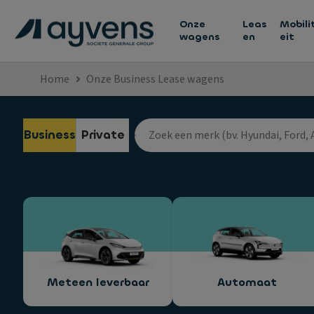
Onze
Leas
Mobili
wagens
en
eit
Home
Onze Business Lease wagens
Business
Private
Meteen leverbaar
Automaat