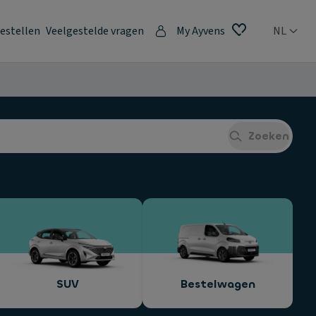
estellen
Veelgestelde vragen
My Ayvens
NL
Zoeken
SUV
Bestelwagen