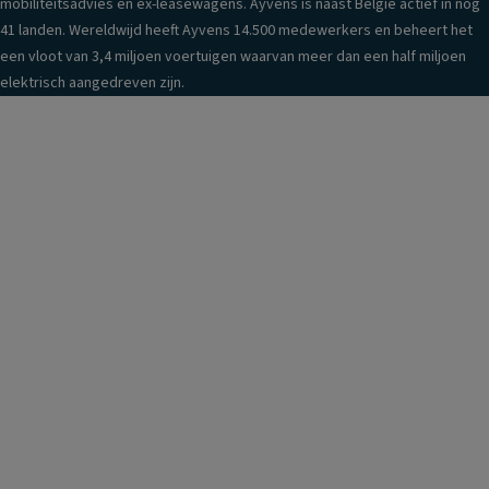
mobiliteitsadvies en ex-leasewagens. Ayvens is naast België actief in nog
41 landen. Wereldwijd heeft Ayvens 14.500 medewerkers en beheert het
een vloot van 3,4 miljoen voertuigen waarvan meer dan een half miljoen
elektrisch aangedreven zijn.