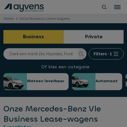
Home
Onze Business Lease wagens
Business
Private
Filters
·
1
Of kies een categorie
Meteen leverbaar
Automaat
Onze Mercedes-Benz Vle
Business Lease-wagens