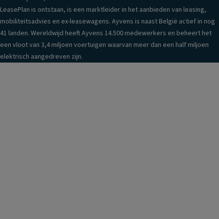
LeasePlan is ontstaan, is een marktleider in het aanbieden van leasing,
mobiliteitsadvies en ex-leasewagens. Ayvens is naast België actief in nog
41 landen. Wereldwijd heeft Ayvens 14.500 medewerkers en beheert het
een vloot van 3,4 miljoen voertuigen waarvan meer dan een half miljoen
elektrisch aangedreven zijn.