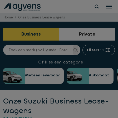
Home
Onze Business Lease wagens
Business
Private
Filters
·
1
Of kies een categorie
Meteen leverbaar
Automaat
Onze Suzuki Business Lease-
wagens