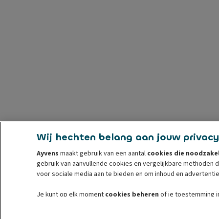
Wij hechten belang aan jouw privacy
Ayvens
maakt gebruik van een aantal
cookies die noodzakel
gebruik van aanvullende cookies en vergelijkbare methoden 
voor sociale media aan te bieden en om inhoud en advertentie
Je kunt op elk moment
cookies beheren
of je toestemming i
voorafgaand aan de intrekking. Lees voor meer informatie on