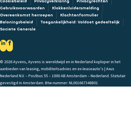
Cookiebeleid
Privacyverklaring
Privacyrechten
Gebruiksvoorwaarden
Klokkenluidersmelding
Overeenkomst herroepen
Klachtenformulier
Beloningsbeleid
Toegankelijkheid: Voldoet gedeeltelijk
Societe Generale
© 2026 Ayvens, Ayvens is wereldwijd en in Nederland koploper in het
aanbieden van leasing, mobiliteitsadvies en ex-leaseauto’s | Axus
Nederland N.V. – Postbus 55 – 1000 AB Amsterdam – Nederland. Statutair
gevestigd in Amsterdam. Btw-nummer: NL001667348B01