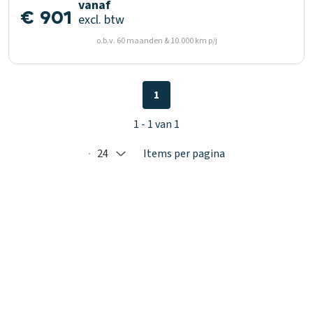
vanaf
€ 901
excl. btw
o.b.v. 60 maanden & 10.000 km p/j
1
1 - 1 van 1
24
Items per pagina
Selected: 24