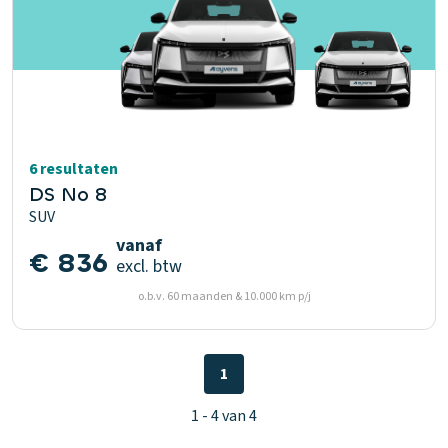
6 resultaten
DS No 8
SUV
vanaf
€ 836
excl. btw
o.b.v. 60 maanden & 10.000 km p/j
1
1 - 4 van 4