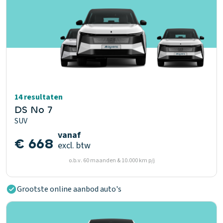
14 resultaten
DS No 7
SUV
vanaf
€ 668
excl. btw
o.b.v. 60 maanden & 10.000 km p/j
Grootste online aanbod auto's