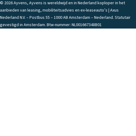
© 2026 Ayvens, Ayvens is wereldwijd en in Nederland koploper in het
aanbieden van leasing, mobiliteitsadvies en ex-leaseauto’s | Axus
Nederland N.V. – Postbus 55 – 1000 AB Amsterdam – Nederland. Statutair
gevestigd in Amsterdam. Btw-nummer: NL001667348B01