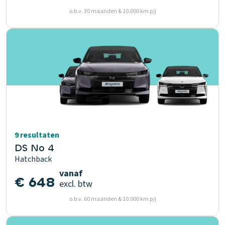
o.b.v. 30 maanden & 10.000 km p/j
9 resultaten
DS No 4
Hatchback
vanaf
€ 648
excl. btw
o.b.v. 60 maanden & 10.000 km p/j