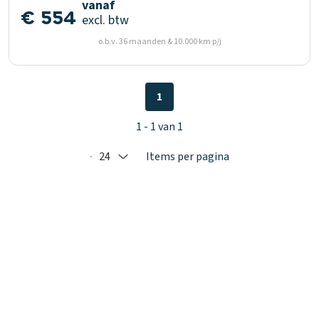
vanaf
€ 554
excl. btw
o.b.v. 36 maanden & 10.000 km p/j
1
1 - 1 van 1
24
Items per pagina
Selected: 24