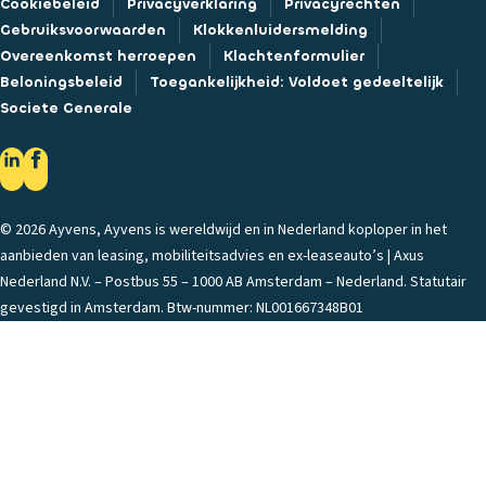
Cookiebeleid
Privacyverklaring
Privacyrechten
Gebruiksvoorwaarden
Klokkenluidersmelding
Overeenkomst herroepen
Klachtenformulier
Beloningsbeleid
Toegankelijkheid: Voldoet gedeeltelijk
Societe Generale
© 2026 Ayvens, Ayvens is wereldwijd en in Nederland koploper in het
aanbieden van leasing, mobiliteitsadvies en ex-leaseauto’s | Axus
Nederland N.V. – Postbus 55 – 1000 AB Amsterdam – Nederland. Statutair
gevestigd in Amsterdam. Btw-nummer: NL001667348B01