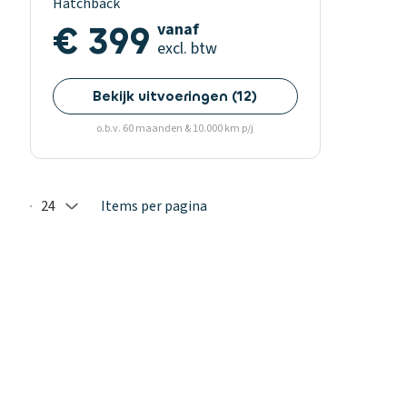
Hatchback
€ 399
vanaf
excl. btw
Bekijk uitvoeringen
(
12
)
o.b.v. 60 maanden & 10.000 km p/j
24
Items per pagina
Selected: 24