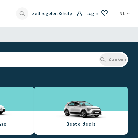
Zelf regelen & hulp
Login
NL
s
Zoeken
ase
Beste deals