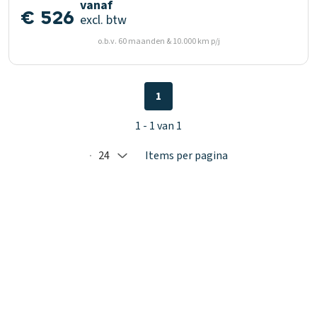
vanaf
€ 526
excl. btw
o.b.v. 60 maanden & 10.000 km p/j
1
1 - 1 van 1
24
Items per pagina
Selected: 24