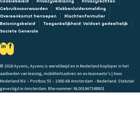
Cookiebeleid
Privacyverklaring
Privacyrechten
Gebruiksvoorwaarden
Klokkenluidersmelding
Overeenkomst herroepen
Klachtenformulier
Beloningsbeleid
Toegankelijkheid: Voldoet gedeeltelijk
Societe Generale
© 2026 Ayvens, Ayvens is wereldwijd en in Nederland koploper in het
aanbieden van leasing, mobiliteitsadvies en ex-leaseauto’s | Axus
Nederland N.V. – Postbus 55 – 1000 AB Amsterdam – Nederland. Statutair
gevestigd in Amsterdam. Btw-nummer: NL001667348B01