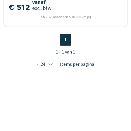
vanaf
€ 512
excl. btw
o.b.v. 60 maanden & 10.000 km p/j
1
1 - 1 van 1
24
Items per pagina
Selected: 24