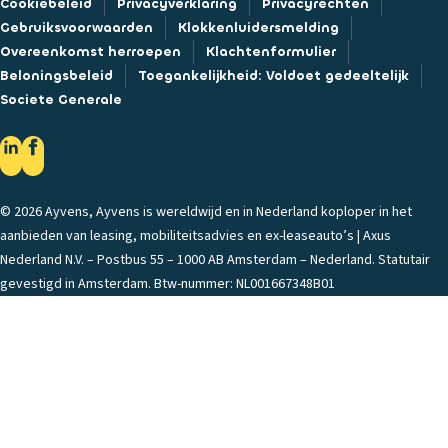
Cookiebeleid
Privacyverklaring
Privacyrechten
Gebruiksvoorwaarden
Klokkenluidersmelding
Overeenkomst herroepen
Klachtenformulier
Beloningsbeleid
Toegankelijkheid: Voldoet gedeeltelijk
Societe Generale
© 2026 Ayvens, Ayvens is wereldwijd en in Nederland koploper in het
aanbieden van leasing, mobiliteitsadvies en ex-leaseauto’s | Axus
Nederland N.V. – Postbus 55 – 1000 AB Amsterdam – Nederland. Statutair
gevestigd in Amsterdam. Btw-nummer: NL001667348B01