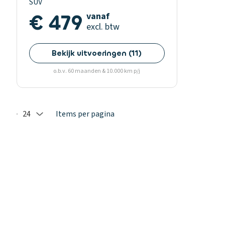
SUV
€ 479
vanaf
excl. btw
Bekijk uitvoeringen
(
11
)
o.b.v. 60 maanden & 10.000 km p/j
24
Items per pagina
Selected: 24