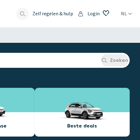
Zelf regelen & hulp
Login
NL
s
Zoeken
ase
Beste deals