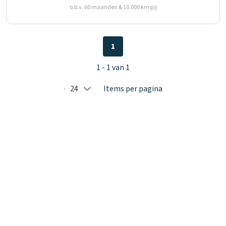
o.b.v. 60 maanden & 10.000 km p/j
1
1 - 1 van 1
24
Items per pagina
Selected: 24