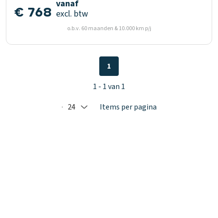
vanaf
€ 768
excl. btw
o.b.v. 60 maanden & 10.000 km p/j
1
1 - 1 van 1
24
Items per pagina
Selected: 24