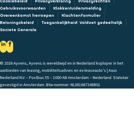
Cookiebeleid
Privacyverklaring
Privacyrechten
Gebruiksvoorwaarden
Klokkenluidersmelding
Overeenkomst herroepen
Klachtenformulier
Beloningsbeleid
Toegankelijkheid: Voldoet gedeeltelijk
Societe Generale
© 2026 Ayvens, Ayvens is wereldwijd en in Nederland koploper in het
aanbieden van leasing, mobiliteitsadvies en ex-leaseauto’s | Axus
Nederland N.V. – Postbus 55 – 1000 AB Amsterdam – Nederland. Statutair
gevestigd in Amsterdam. Btw-nummer: NL001667348B01