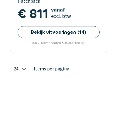
Hatchback
€ 811
vanaf
excl. btw
Bekijk uitvoeringen
(
14
)
o.b.v. 60 maanden & 10.000 km p/j
24
Items per pagina
Selected: 24