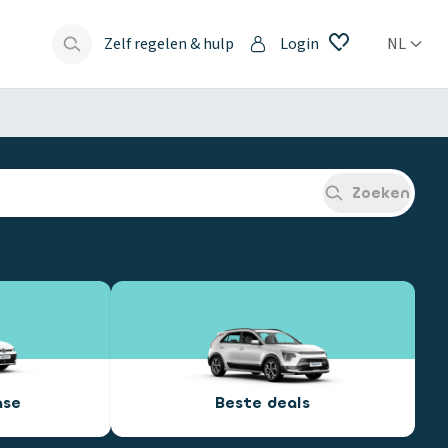
Zelf regelen & hulp
Login
NL
s
Zoeken
ase
Beste deals