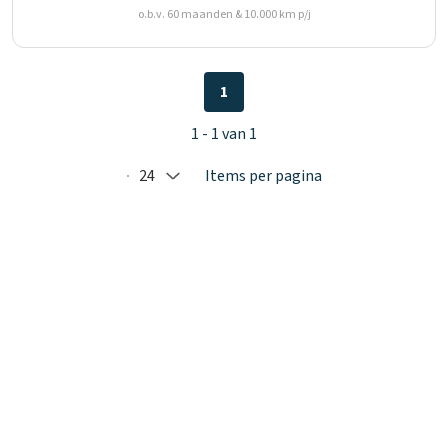
o.b.v. 60 maanden & 10.000 km p/j
1
1 - 1 van 1
24
Items per pagina
Selected: 24