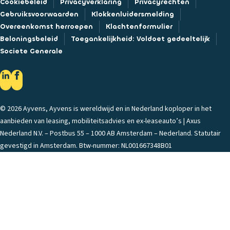
Cookiebeleid
Privacyverklaring
Privacyrechten
Gebruiksvoorwaarden
Klokkenluidersmelding
Overeenkomst herroepen
Klachtenformulier
Beloningsbeleid
Toegankelijkheid: Voldoet gedeeltelijk
Societe Generale
© 2026 Ayvens, Ayvens is wereldwijd en in Nederland koploper in het
aanbieden van leasing, mobiliteitsadvies en ex-leaseauto’s | Axus
Nederland N.V. – Postbus 55 – 1000 AB Amsterdam – Nederland. Statutair
gevestigd in Amsterdam. Btw-nummer: NL001667348B01