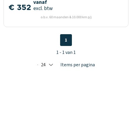
vanaf
€ 352
excl. btw
o.b.v. 60 maanden & 10.000 km p/j
1
1 - 1 van 1
24
Items per pagina
Selected: 24